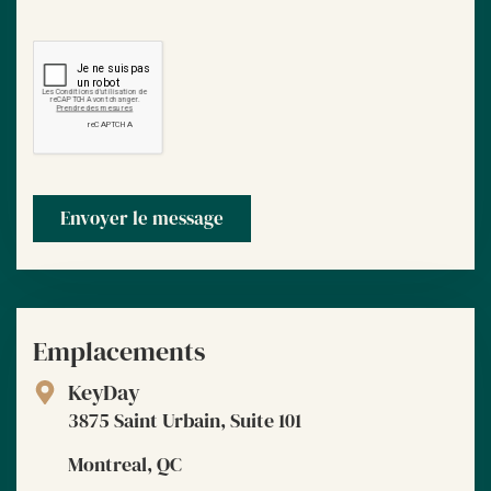
Envoyer le message
Emplacements
KeyDay
3875 Saint Urbain, Suite 101
Montreal, QC