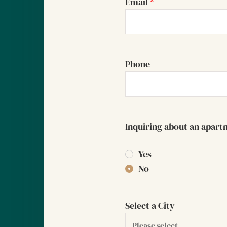
Email
*
Phone
Inquiring about an apar
Yes
No
Select a City