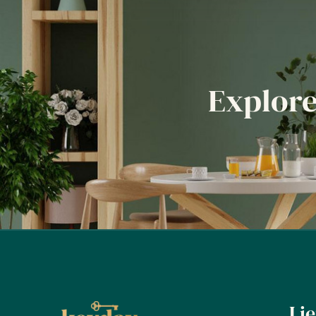
Explor
Li