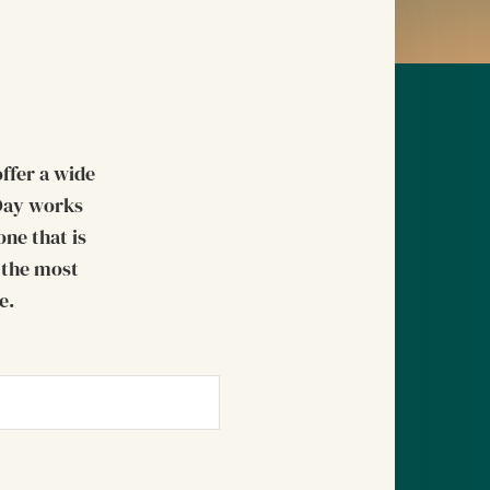
ffer a wide
yDay works
ne that is
g the most
e.