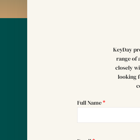
KeyDay pro
range of 
closely w
looking f
c
Newcomers
Full Name
*
Application
Form