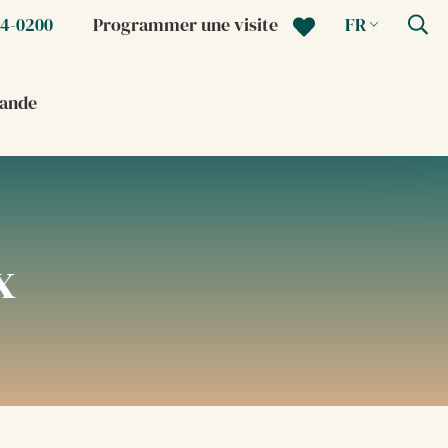
64-0200
Programmer une visite
FR
ande
x