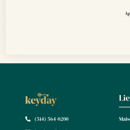
Ap
Li
(514) 564-0200
Mais